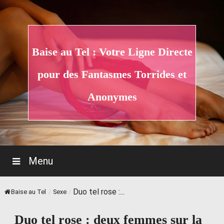
Skip
to
content
Baise au Tel : Votre Ligne Directe
pour des Fantasmes Torrides et
Anonymes
Menu
Duo tel rose :...
Baise au Tel
/
Sexe
/
Duo tel rose : deux femmes sur la