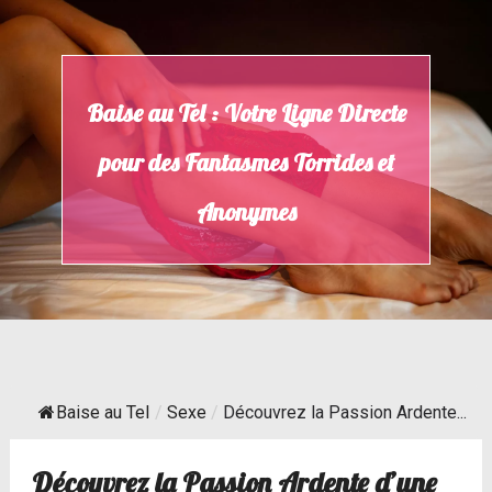
Skip
to
content
Baise au Tel : Votre Ligne Directe
pour des Fantasmes Torrides et
Anonymes
Baise au Tel
/
Sexe
/
Découvrez la Passion Ardente...
Découvrez la Passion Ardente d’une